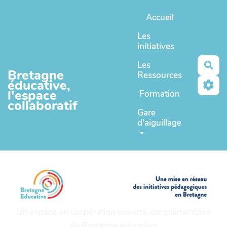
Aller au contenu principal
Accueil
Les
initiatives
Les
Rec
Bretagne
Ressources
éducative,
l'espace
Formation
collaboratif
Gare
d'aiguillage
Un espace en coopération ouverte complémentaire
de
Bretagne educative