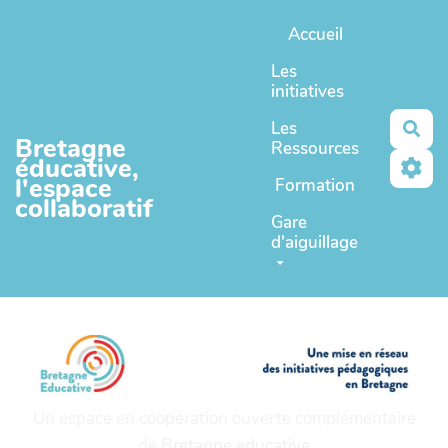
Aller au contenu principal
Accueil
Les
initiatives
Les
Rec
Bretagne
Ressources
éducative,
l'espace
Formation
collaboratif
Gare
d'aiguillage
Un espace en coopération ouverte complémentaire
de
Bretagne educative