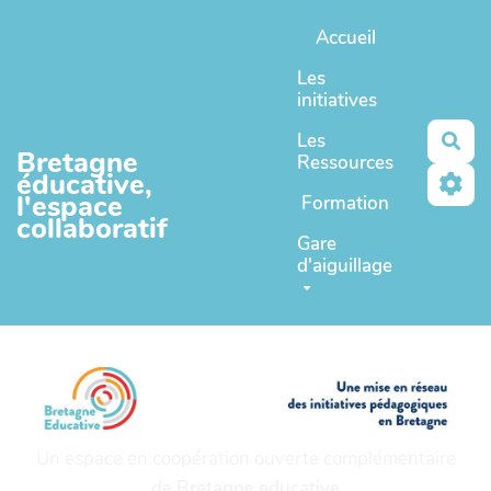
Aller au contenu principal
Accueil
Les
initiatives
Les
Rec
Bretagne
Ressources
éducative,
l'espace
Formation
collaboratif
Gare
d'aiguillage
Un espace en coopération ouverte complémentaire
de
Bretagne educative