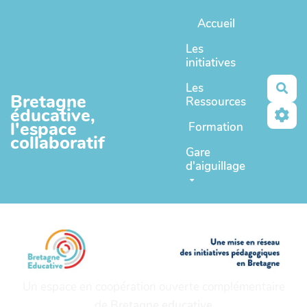
Aller au contenu principal
Accueil
Les
initiatives
Les
Rec
Bretagne
Ressources
éducative,
l'espace
Formation
collaboratif
Gare
d'aiguillage
Un espace en coopération ouverte complémentaire
de
Bretagne educative