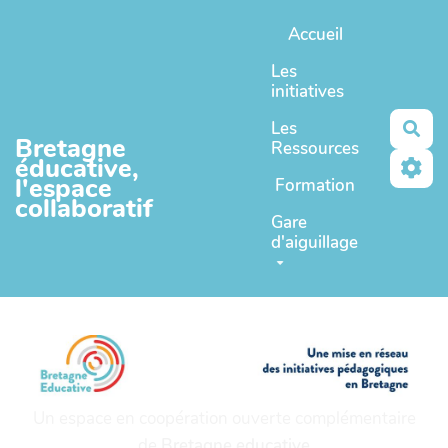
Aller au contenu principal
Accueil
Les
initiatives
Les
Rec
Bretagne
Ressources
éducative,
l'espace
Formation
collaboratif
Gare
d'aiguillage
Un espace en coopération ouverte complémentaire
de
Bretagne educative