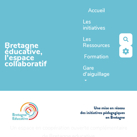
Aller au contenu principal
Accueil
Les
initiatives
Les
Rec
Bretagne
Ressources
éducative,
l'espace
Formation
collaboratif
Gare
d'aiguillage
Un espace en coopération ouverte complémentaire
de
Bretagne educative