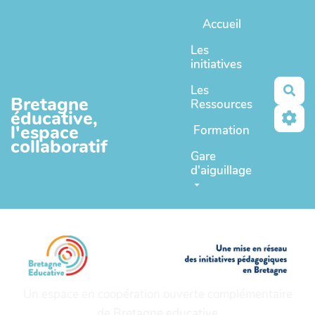
Aller au contenu principal
Accueil
Les
initiatives
Les
Rec
Bretagne
Ressources
éducative,
l'espace
Formation
collaboratif
Gare
d'aiguillage
Un espace en coopération ouverte complémentaire
de
Bretagne educative